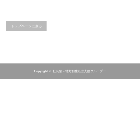
トップページに戻る
Copyright ©
社長塾－地方創生経営支援グループー