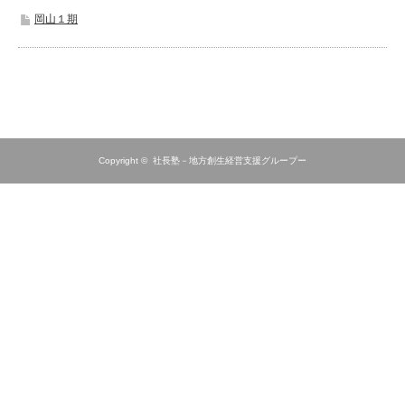
岡山１期
Copyright ©
社長塾－地方創生経営支援グループー