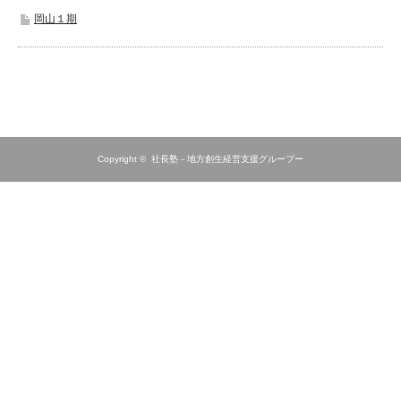
岡山１期
Copyright ©
社長塾－地方創生経営支援グループー